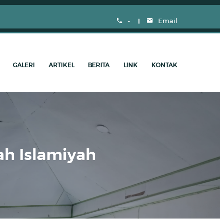
 Pesantren Wahdah Islamiyah Bone Bolango - Madrasah Tsanawiyah Swasta W
-
Email
GALERI
ARTIKEL
BERITA
LINK
KONTAK
h Islamiyah